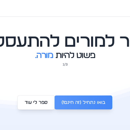
טיצ׳י
זר למורים להתעסק 
פשוט להיות
מורה.
1
/
3
בואו נתחיל (זה חינם!)
ספר לי עוד