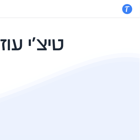
טיצ׳י
טיצ׳י עו