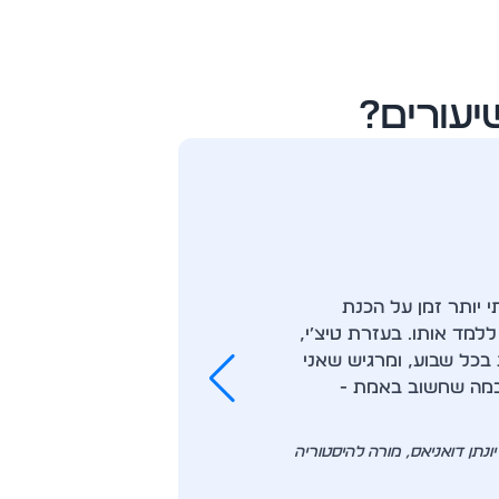
עורים?
י יותר זמן על הכנת
בעיני, הפלט
למד אותו. בעזרת טיצ׳י,
כללי המשחק 
 בכל שבוע, ומרגיש שאני
מאפשרת לי ל
במה שחשוב באמת -
אינטראקטיבי
מאשר בעבר“
יונתן דואניאס, מורה להיסטוריה